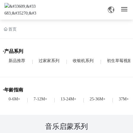
网站首页
首页
旧版草莓视频APP色介绍
·产品系列
产品中心
新品推荐
过家家系列
收银机系列
初生草莓视频
旧版草莓视频APP色资讯
·年龄指南
业务交流
0-6M+
7-12M+
13-24M+
25-36M+
37M+
联系草莓视频深夜
音乐启蒙系列